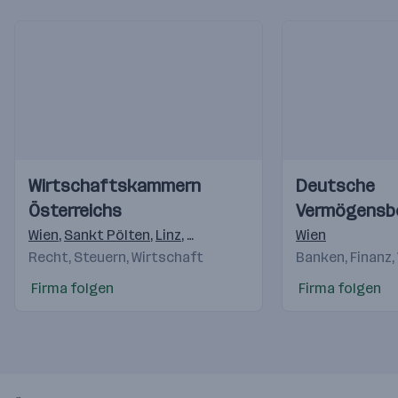
Einblicke
Einblicke
Einblicke
Einblicke
Wirtschaftskammern
Deutsche
Videos
Videos
Österreichs
Vermögensb
AG
Wien
,
Sankt Pölten
,
Linz
,
Salzburg
,
Innsbruck
Wien
,
Feldkirch
,
K
Recht, Steuern, Wirtschaft
Banken, Finanz,
Firma folgen
Firma folgen