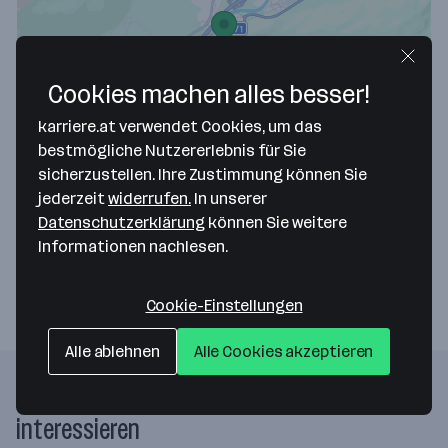
Cookies machen alles besser!
Map data ©2026 Google
karriere.at verwendet Cookies, um das
Steuerberatung Hauser KG
bestmögliche Nutzererlebnis für Sie
sicherzustellen. Ihre Zustimmung können Sie
Marktstraße 29
jederzeit
widerrufen.
In unserer
6230 Brixlegg
— Route berechnen
Datenschutzerklärung
können Sie weitere
Informationen nachlesen.
Webseite
Cookie-Einstellungen
Alle ablehnen
Alle Cookies akzeptieren
Folgende Firmen könnten dich auch
interessieren