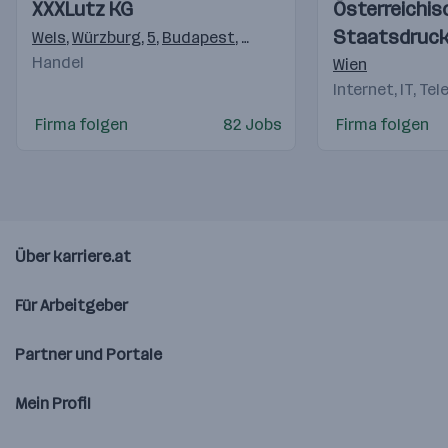
Einblicke
Einblicke
Einblicke
Einblicke
XXXLutz KG
Österreichis
Videos
Videos
Staatsdruck
Wels
,
Würzburg
,
5
,
Budapest
,
Ljubljana
,
Reka
,
Rothrist
,
Ma
Handel
(OeSD)
Wien
Internet, IT, Te
Firma folgen
82 Jobs
Firma folgen
Über karriere.at
Für Arbeitgeber
Partner und Portale
Mein Profil