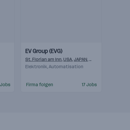
Einblicke
Einblicke
EV Group (EVG)
Videos
St. Florian am Inn
,
USA
,
JAPAN
,
KOREA
,
201203
,
TAI
Elektronik, Automatisation
 Jobs
Firma folgen
17 Jobs