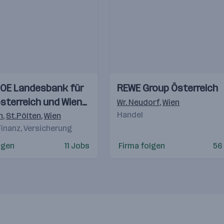
Einblicke
Einblicke
OE Landesbank für
REWE Group Österreich
Videos
sterreich und Wien
Wr. Neudorf
,
Wien
Handel
n
,
St.Pölten
,
Wien
Finanz, Versicherung
lgen
11 Jobs
Firma folgen
56