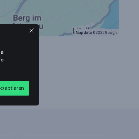
Map data ©2026 Google
ie
rer
akzeptieren