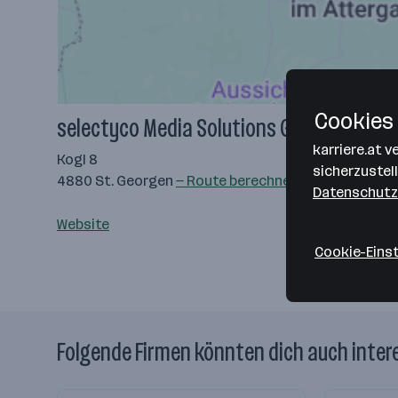
Cookies 
selectyco Media Solutions GmbH
karriere.at 
Kogl 8
sicherzustel
4880 St. Georgen
— Route berechnen
Datenschutz
Website
Cookie-Eins
Folgende Firmen könnten dich auch inter