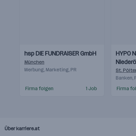
Einblicke
Einblicke
Einblicke
Einblicke
hsp DIE FUNDRAISER GmbH
HYPO N
Videos
Videos
Niederö
München
Werbung, Marketing, PR
AG
St. Pölte
Banken, 
Firma folgen
1 Job
Firma fo
Über karriere.at