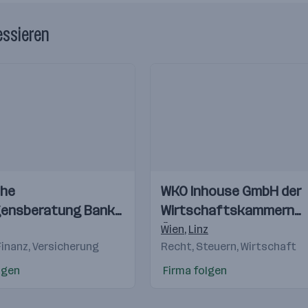
essieren
Einblicke
he
WKO Inhouse GmbH der
Videos
ensberatung Bank
Wirtschaftskammern
Österreichs
irch
,
Klagenfurt
,
Graz
,
Eisenstadt
Wien
,
Linz
Finanz, Versicherung
Recht, Steuern, Wirtschaft
lgen
Firma folgen