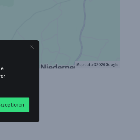
Map data ©2026 Google
ie
rer
akzeptieren