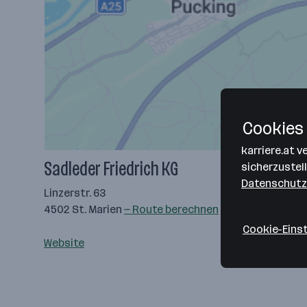
Cookies 
karriere.at 
Sadleder Friedrich KG
sicherzustel
Datenschutz
Linzerstr. 63
4502 St. Marien
— Route berechnen
Cookie-Eins
Website