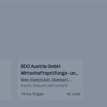
Einblicke
Einblicke
BDO Austria GmbH
Videos
Wirtschaftsprüfungs- und
Steuerberatungsgesellschaft
Wien
,
Eisenstadt
,
Oberwart
,
Klagenfurt
,
Wolfsber
Recht, Steuern, Wirtschaft
Firma folgen
42 Jobs