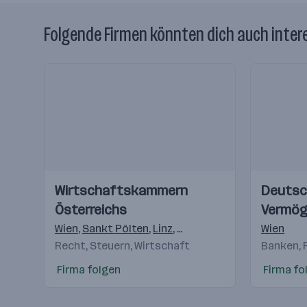
Folgende Firmen könnten dich auch inter
Einblicke
Einblicke
Einblicke
Einblicke
Wirtschaftskammern
Deutsc
Videos
Videos
Österreichs
Vermög
AG
Wien
,
Sankt Pölten
,
Linz
,
Salzburg
,
Innsbruck
Wien
,
Feldk
Recht, Steuern, Wirtschaft
Banken, 
Firma folgen
Firma fo