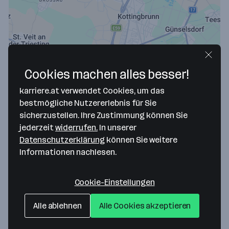
Cookies machen alles besser!
karriere.at verwendet Cookies, um das
bestmögliche Nutzererlebnis für Sie
Map data ©2026 Google
sicherzustellen. Ihre Zustimmung können Sie
Rosner Gesellschaft mbH.
jederzeit
widerrufen.
In unserer
Datenschutzerklärung
können Sie weitere
Kurze Gasse 11
Informationen nachlesen.
2544 Leobersdorf
— Route berechnen
Website
Cookie-Einstellungen
Alle ablehnen
Alle Cookies akzeptieren