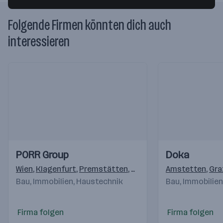
Folgende Firmen könnten dich auch
interessieren
Einblicke
Einblicke
Einblicke
Einblicke
PORR Group
Doka
Videos
Videos
Wien
,
Klagenfurt
,
Premstätten
,
Salzburg
,
Amstetten
Pölten
,
Linz
,
,
Gra
Ke
Bau, Immobilien, Haustechnik
Bau, Immobilie
Firma folgen
Firma folgen