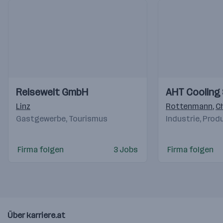
Einblicke
Einblicke
Einblicke
Einblicke
Reisewelt GmbH
AHT Cooling
Videos
Videos
Linz
Rottenmann
,
C
Gastgewerbe, Tourismus
Industrie, Prod
Firma folgen
3 Jobs
Firma folgen
Über karriere.at