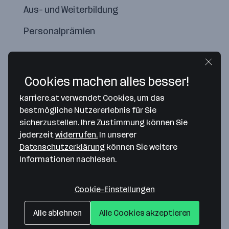
Aus- und Weiterbildung
Personalprämien
Cookies machen alles besser!
karriere.at verwendet Cookies, um das
bestmögliche Nutzererlebnis für Sie
sicherzustellen. Ihre Zustimmung können Sie
jederzeit
widerrufen.
In unserer
Datenschutzerklärung
können Sie weitere
Informationen nachlesen.
Map data ©2026 Google
REKORD Fenster St. Valentin
Cookie-Einstellungen
Werkstraße 6
Alle ablehnen
Alle Cookies akzeptieren
4300 St. Valentin
— Route berechnen