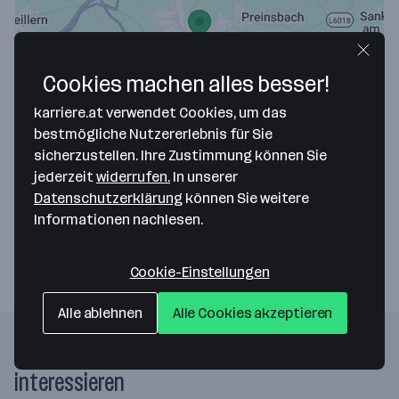
Cookies machen alles besser!
Map data ©2026 Google
karriere.at verwendet Cookies, um das
Rechtsanwalt Mag. Dr. Josef Kattner
bestmögliche Nutzererlebnis für Sie
sicherzustellen. Ihre Zustimmung können Sie
Burgfriedstraße 17
jederzeit
widerrufen.
In unserer
3300 Amstetten
— Route berechnen
Datenschutzerklärung
können Sie weitere
Informationen nachlesen.
Website
Cookie-Einstellungen
Alle ablehnen
Alle Cookies akzeptieren
Folgende Firmen könnten dich auch
interessieren