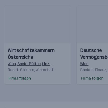
Einblicke
Einblicke
Einblicke
Einblicke
Wirtschaftskammern
Deutsche
Videos
Videos
Österreichs
Vermögensb
AG
Wien
,
Sankt Pölten
,
Linz
,
Salzburg
,
Innsbruck
Wien
,
Feldkirch
,
K
Recht, Steuern, Wirtschaft
Banken, Finanz,
Firma folgen
Firma folgen