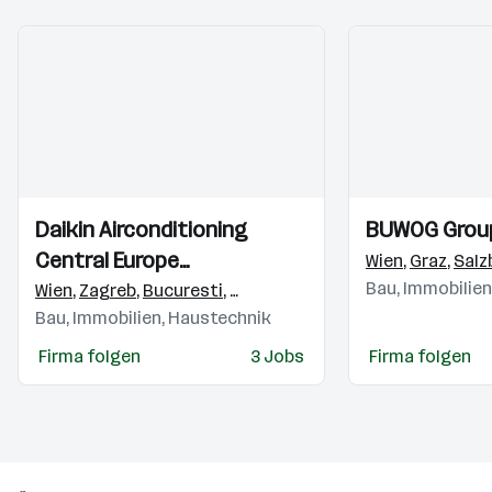
Einblicke
Einblicke
Einblicke
Einblicke
Daikin Airconditioning
BUWOG Grou
Videos
Videos
Central Europe
Wien
,
Graz
,
Salz
HandelsgmbH
Bau, Immobilie
Wien
,
Zagreb
,
Bucuresti
,
Budapest
,
Praha 4-Michle
,
Brati
Bau, Immobilien, Haustechnik
Firma folgen
3 Jobs
Firma folgen