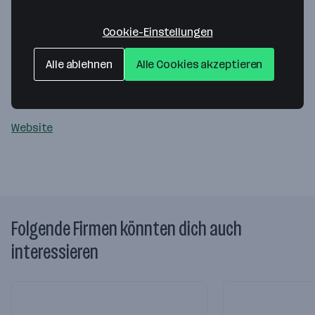
PVZ Steuer & Unternehmensberatungs
Cookie-Einstellungen
GmbH
Alle ablehnen
Alle Cookies akzeptieren
Mattigplatz 08-09
5162 Obertrum am See
— Route berechnen
Website
Folgende Firmen könnten dich auch
interessieren