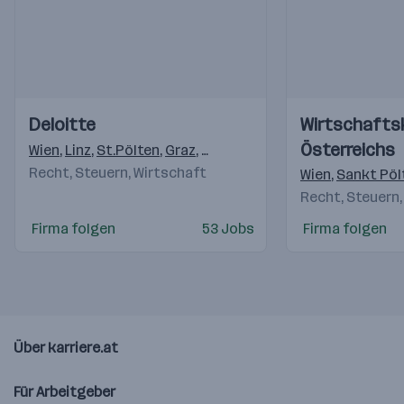
Einblicke
Einblicke
Einblicke
Einblicke
Deloitte
Wirtschaft
Videos
Videos
Österreichs
Wien
,
Linz
,
St.Pölten
,
Graz
,
Salzburg
,
Innsbruck
,
Imst
,
Arlb
Recht, Steuern, Wirtschaft
Wien
,
Sankt Pöl
Recht, Steuern,
Firma folgen
53 Jobs
Firma folgen
Über karriere.at
Für Arbeitgeber