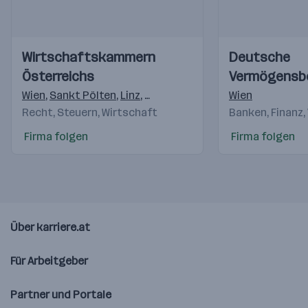
Einblicke
Einblicke
Einblicke
Einblicke
Wirtschaftskammern
Deutsche
Videos
Videos
Österreichs
Vermögensb
AG
Wien
,
Sankt Pölten
,
Linz
,
Salzburg
,
Innsbruck
Wien
,
Feldkirch
,
K
Recht, Steuern, Wirtschaft
Banken, Finanz,
Firma folgen
Firma folgen
Über karriere.at
Für Arbeitgeber
Partner und Portale