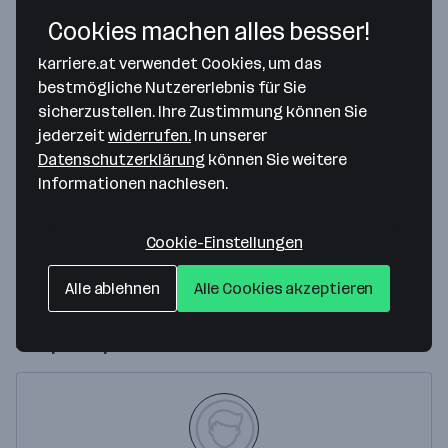
Cookies machen alles besser!
karriere.at verwendet Cookies, um das
bestmögliche Nutzererlebnis für Sie
Map data ©2026 Google
sicherzustellen. Ihre Zustimmung können Sie
jederzeit
widerrufen.
In unserer
PROBST Rechtsanwälte GmbH
Datenschutzerklärung
können Sie weitere
Krugerstrasse 13
Informationen nachlesen.
1010 Wien
— Route berechnen
Cookie-Einstellungen
Website
Alle ablehnen
Alle Cookies akzeptieren
Ansprechperson