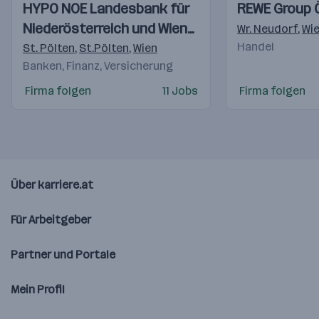
Einblicke
Einblicke
Einblicke
Einblicke
HYPO NOE Landesbank für
REWE Group 
Videos
Videos
Niederösterreich und Wien
Wr. Neudorf
,
Wi
AG
Handel
St. Pölten
,
St.Pölten
,
Wien
Banken, Finanz, Versicherung
Firma folgen
11 Jobs
Firma folgen
Über karriere.at
Für Arbeitgeber
Partner und Portale
Mein Profil