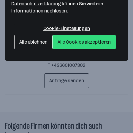
Ansprechperson
Datenschutzerklärung
können Sie weitere
Informationen nachlesen.
Cookie-Einstellungen
Alle ablehnen
Alle Cookies akzeptieren
Thomas Höffinger
Geschäftsführer
T +436601007302
Anfrage senden
Folgende Firmen könnten dich auch