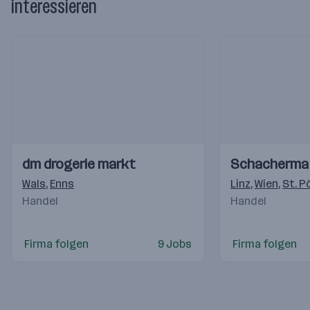
interessieren
Einblicke
Einblicke
Einblicke
Einblicke
dm drogerie markt
Schacherma
Videos
Videos
Wals
,
Enns
Linz
,
Wien
,
St. P
Handel
Handel
Firma folgen
9 Jobs
Firma folgen