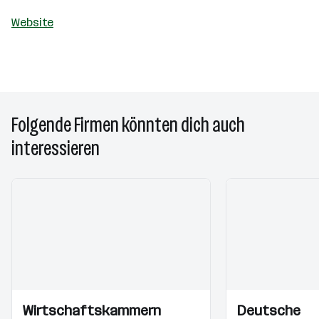
Website
Folgende Firmen könnten dich auch
interessieren
Einblicke
Einblicke
Einblicke
Einblicke
Wirtschaftskammern
Deutsche
Videos
Videos