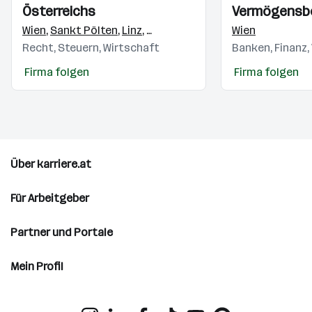
Österreichs
Vermögensb
AG
Wien
,
Sankt Pölten
,
Linz
,
Salzburg
,
Innsbruck
Wien
,
Feldkirch
,
K
Recht, Steuern, Wirtschaft
Banken, Finanz,
Firma folgen
Firma folgen
Über karriere.at
Für Arbeitgeber
Partner und Portale
Mein Profil