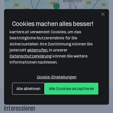
Cookies machen alles besser!
Map data ©2026 Google
karriere.at verwendet Cookies, um das
MOVENTUM S.C.A.
bestmögliche Nutzererlebnis für Sie
sicherzustellen. Ihre Zustimmung können Sie
rue Eugène Ruppert 12
jederzeit
widerrufen.
In unserer
2453 Luxembourg
— Route berechnen
Datenschutzerklärung
können Sie weitere
Informationen nachlesen.
Website
Cookie-Einstellungen
Alle ablehnen
Alle Cookies akzeptieren
Folgende Firmen könnten dich auch
interessieren