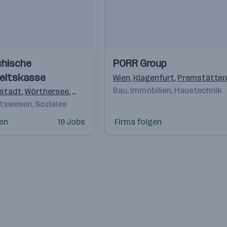
Einblicke
Einblicke
chische
PORR Group
Videos
eitskasse
Wien
,
Klagenfurt
,
Premstätten
Bau, Immobilien, Haustechnik
nstadt
,
Wörthersee
,
Pölten
,
Linz
,
Salzburg
,
Graz
,
Innsbruck
,
Dor
tswesen, Soziales
gen
19 Jobs
Firma folgen