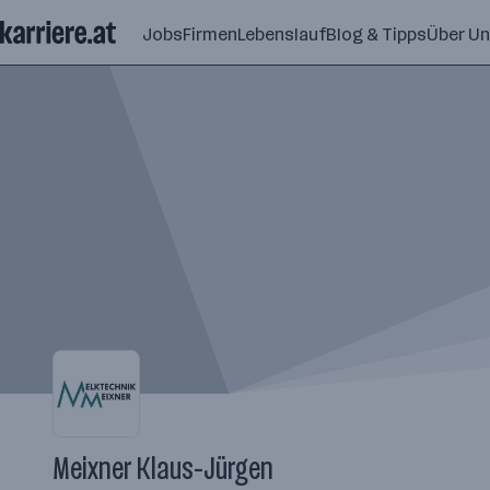
Zum
Jobs
Firmen
Lebenslauf
Blog & Tipps
Über U
Seiteninhalt
springen
Meixner Klaus-Jürgen