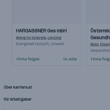
Einblicke
Einblicke
Einblicke
Einblicke
HARGASSNER Ges mbH
Österrei
Videos
Videos
Gesundh
Weng im Innkreis
,
Lenzing
Energiewirtschaft, Umwelt
Wien
,
Eise
Gesundhei
Firma folgen
14 Jobs
Firma fol
Über karriere.at
Für Arbeitgeber