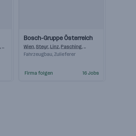
Einblicke
Einblicke
Bosch-Gruppe Österreich
Videos
,
Salzburg
,
Pölten
Wien
,
Steyr
,
Linz
,
,
Linz
Kematen
,
Pasching
,
Sulz
,
Bischofshofen
,
Marcht
Fahrzeugbau, Zulieferer
nbirn
Firma folgen
16 Jobs