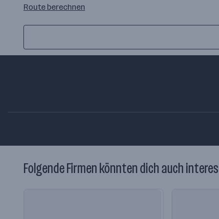
Route
Route berechnen
auf
google
maps
berechnen
Folgende Firmen könnten dich auch interes