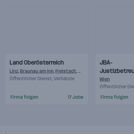
Einblicke
Einblicke
Einblicke
Einblicke
Land Oberösterreich
JBA-
Videos
Videos
Justizbetre
Linz
,
Braunau am Inn
,
Freistadt
,
Gmunden
,
Grieskirchen
,
K
Öffentlicher Dienst, Verbände
Wien
Öffentlicher Di
Firma folgen
17 Jobs
Firma folgen