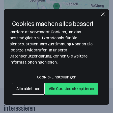
Cookies machen alles besser!
Map data ©2026 Google
karriere.at verwendet Cookies, um das
Marktgemeinde Molln
bestmögliche Nutzererlebnis für Sie
sicherzustellen. Ihre Zustimmung können Sie
Marktstraße 1
jederzeit
widerrufen.
In unserer
4591 Molln
— Route berechnen
Datenschutzerklärung
können Sie weitere
Informationen nachlesen.
Webseite
Cookie-Einstellungen
Alle ablehnen
Alle Cookies akzeptieren
Folgende Firmen könnten dich auch
interessieren