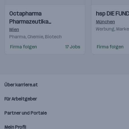
Einblicke
Einblicke
Einblicke
Einblicke
Octapharma
hsp DIE FUN
Videos
Videos
Pharmazeutika
München
Produktionsges.m.b.H.
Werbung, Marke
Wien
Pharma, Chemie, Biotech
Firma folgen
17 Jobs
Firma folgen
Über karriere.at
Für Arbeitgeber
Partner und Portale
Mein Profil