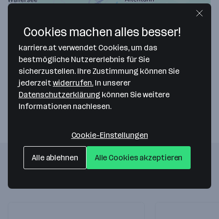
Map data ©2026 Google
Cookies machen alles besser!
Leimer Entsorgung
karriere.at verwendet Cookies, um das
bestmögliche Nutzererlebnis für Sie
Altentannstraße 30
sicherzustellen. Ihre Zustimmung können Sie
5302 Henndorf
— Route berechnen
jederzeit
widerrufen.
In unserer
Datenschutzerklärung
können Sie weitere
Webseite
Informationen nachlesen.
Cookie-Einstellungen
Alle ablehnen
Alle Cookies akzeptieren
Folgende Firmen könnten dich auch
interessieren