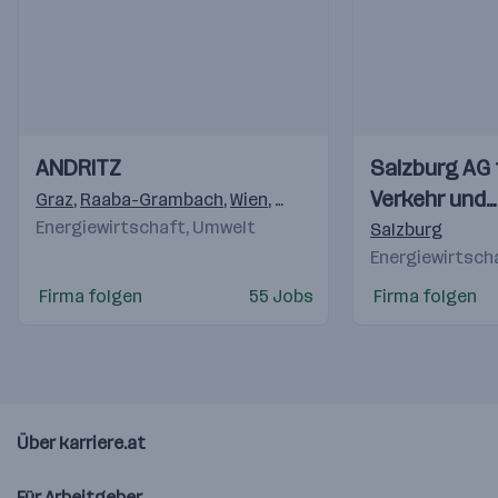
Einblicke
Einblicke
Einblicke
Einblicke
ANDRITZ
Salzburg AG 
Videos
Videos
Verkehr und
Graz
,
Raaba-Grambach
,
Wien
,
St. Pölten
,
Weiz
,
Linz
Energiewirtschaft, Umwelt
Telekommuni
Salzburg
Energiewirtsch
Firma folgen
55 Jobs
Firma folgen
Über karriere.at
Für Arbeitgeber