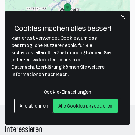
Cookies machen alles besser!
Map data ©2026 Google
karriere.at verwendet Cookies, um das
LavNet Telekom GmbH
bestmögliche Nutzererlebnis für Sie
sicherzustellen. Ihre Zustimmung können Sie
St. Michaeler Straße 2
jederzeit
widerrufen.
In unserer
9400 Wolfsberg
— Route berechnen
Datenschutzerklärung
können Sie weitere
Informationen nachlesen.
Webseite
Cookie-Einstellungen
Alle ablehnen
Alle Cookies akzeptieren
Folgende Firmen könnten dich auch
interessieren