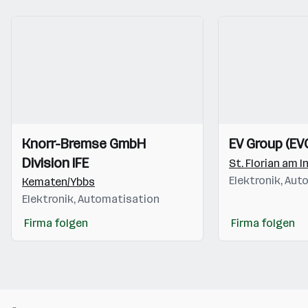
Einblicke
Einblicke
Einblicke
Einblicke
Knorr-Bremse GmbH
EV Group (EV
Videos
Videos
Division IFE
St. Florian am I
Elektronik, Au
Kematen/Ybbs
Elektronik, Automatisation
Firma folgen
Firma folgen