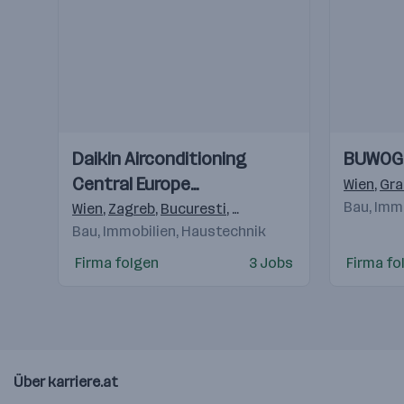
Einblicke
Einblicke
Einblicke
Einblicke
Daikin Airconditioning
BUWOG
Videos
Videos
Central Europe
Wien
,
Gra
HandelsgmbH
Bau, Imm
Wien
,
Zagreb
,
Bucuresti
,
Budapest
,
Praha 4-Michle
Bau, Immobilien, Haustechnik
Firma folgen
3 Jobs
Firma fo
Über karriere.at