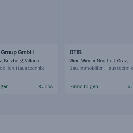
Einblicke
Einblicke
 Group GmbH
OTIS
Videos
z
,
Salzburg
,
Villach
Wien
,
Wiener Neudorf
,
Graz
,
K
obilien, Haustechnik
Bau, Immobilien, Haustechni
,
Bratislava
,
Warschau
,
Gostivar
,
Beograd
lgen
3 Jobs
Firma folgen
5 