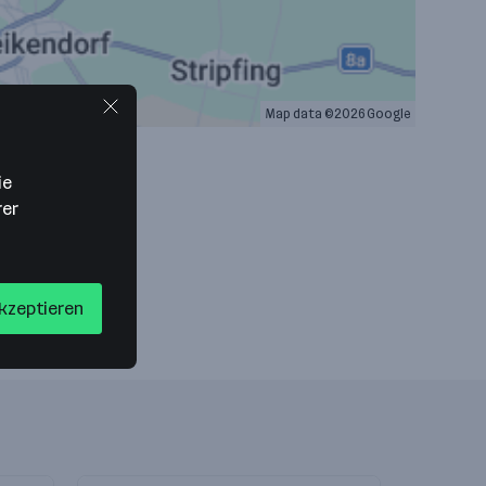
Map data ©2026 Google
ie
rer
akzeptieren