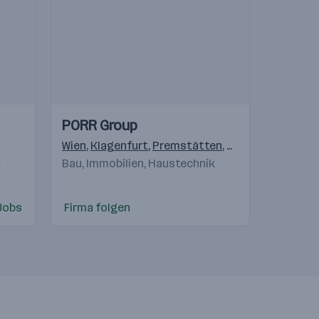
Einblicke
Einblicke
PORR Group
Videos
lagenfurt
,
Linz
Wien
,
Bergheim
,
Klagenfurt
,
Innsbruck
,
Premstätten
,
Dornbirn
,
Salzburg
,
Pölten
,
k
Bau, Immobilien, Haustechnik
Jobs
Firma folgen