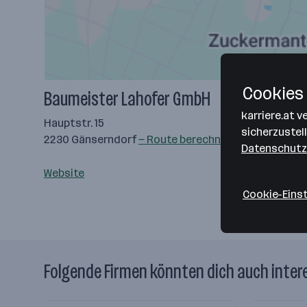
Cookies 
Baumeister Lahofer GmbH
karriere.at 
Hauptstr. 15
sicherzustel
2230 Gänserndorf
— Route berechnen
Datenschutz
Website
Cookie-Eins
Folgende Firmen könnten dich auch inter