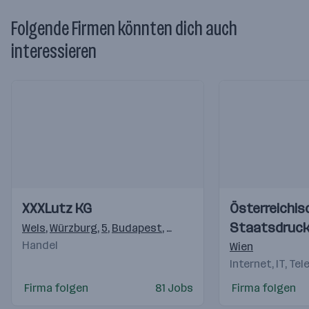
Folgende Firmen könnten dich auch
interessieren
Einblicke
Einblicke
Einblicke
Einblicke
XXXLutz KG
Österreichis
Videos
Videos
Staatsdruck
Wels
,
Würzburg
,
5
,
Budapest
,
Ljubljana
,
Reka
,
Rothrist
,
Ma
Handel
(OeSD)
Wien
Internet, IT, Te
Firma folgen
81 Jobs
Firma folgen