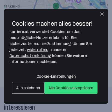
Cookies machen alles besser!
Map data ©2026 Google
karriere.at verwendet Cookies, um das
Krüger/Bauer Rechtsanwälte GmbH
bestmögliche Nutzererlebnis für Sie
sicherzustellen. Ihre Zustimmung können Sie
Bräunerstraße 2/B21
jederzeit
widerrufen.
In unserer
1010 Wien
— Route berechnen
Datenschutzerklärung
können Sie weitere
Informationen nachlesen.
Webseite
Cookie-Einstellungen
Alle ablehnen
Alle Cookies akzeptieren
Folgende Firmen könnten dich auch
interessieren