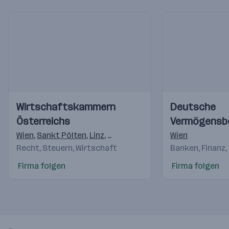
Einblicke
Einblicke
Einblicke
Einblicke
Wirtschaftskammern
Deutsche
Videos
Videos
Österreichs
Vermögensb
AG
Wien
,
Sankt Pölten
,
Linz
,
Salzburg
,
Innsbruck
Wien
,
Feldkirch
,
K
Recht, Steuern, Wirtschaft
Banken, Finanz,
Firma folgen
Firma folgen