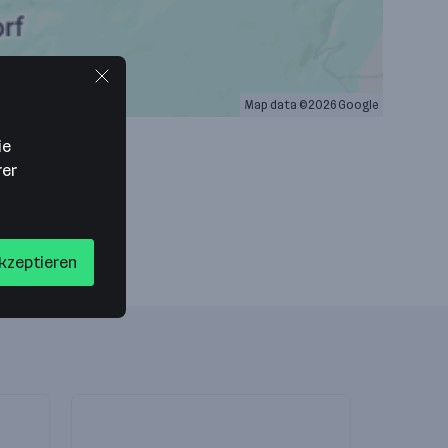
Map data ©2026 Google
ie
rer
akzeptieren