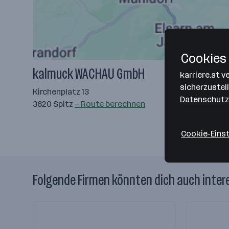
Cookies 
kalmuck WACHAU GmbH
karriere.at 
sicherzustel
Kirchenplatz 13
Datenschutz
3620 Spitz
— Route berechnen
Cookie-Eins
Folgende Firmen könnten dich auch inter