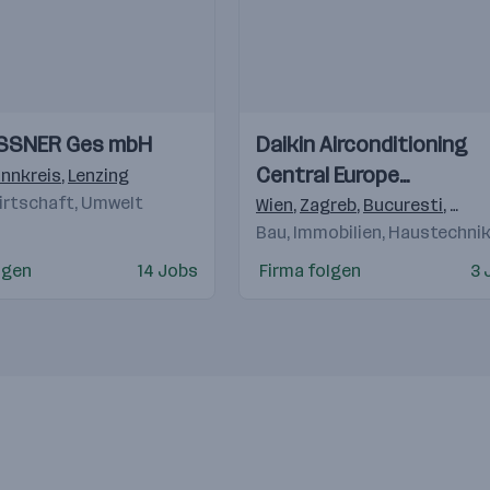
Einblicke
Einblicke
SSNER Ges mbH
Daikin Airconditioning
Videos
Central Europe
Innkreis
,
Lenzing
irtschaft, Umwelt
HandelsgmbH
Wien
,
Zagreb
,
Bucuresti
,
Buda
Bau, Immobilien, Haustechni
lgen
14 Jobs
Firma folgen
3 