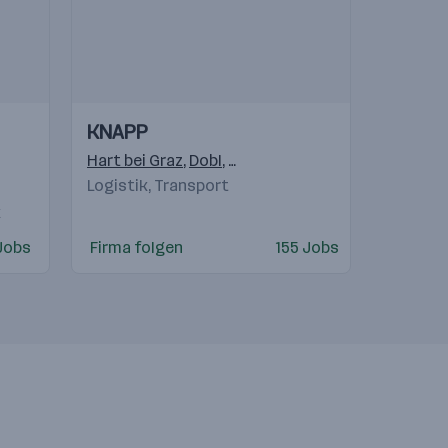
Einblicke
Einblicke
KNAPP
Videos
Hart bei Graz
,
Dobl
,
Raaba-Grambach
Logistik, Transport
pest
,
Praha 4-Michle
,
Bratislava
,
Warschau
,
Gostivar
,
Beogra
k
Jobs
Firma folgen
155 Jobs