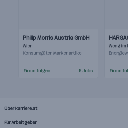
Einblicke
Einblicke
Einblicke
Einblicke
Philip Morris Austria GmbH
HARGA
Videos
Videos
Wien
Weng im 
Konsumgüter, Markenartikel
Energiew
Firma folgen
5 Jobs
Firma fo
Über karriere.at
Für Arbeitgeber