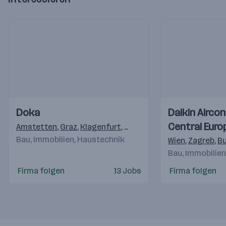
Einblicke
Einblicke
Einblicke
Einblicke
Doka
Daikin Aircon
Videos
Videos
Central Euro
Amstetten
,
Graz
,
Klagenfurt
,
Marchtrenk
,
Thalgau
,
Inzing
Bau, Immobilien, Haustechnik
Handelsgmb
Wien
,
Zagreb
,
Bu
Bau, Immobilie
Firma folgen
13 Jobs
Firma folgen