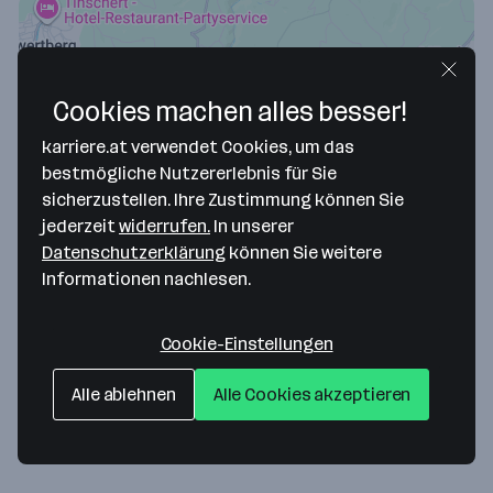
Cookies machen alles besser!
karriere.at verwendet Cookies, um das
bestmögliche Nutzererlebnis für Sie
sicherzustellen. Ihre Zustimmung können Sie
jederzeit
widerrufen.
In unserer
Map data ©2026 Google
Datenschutzerklärung
können Sie weitere
IPB Immobilien, Projektentwicklung und
Informationen nachlesen.
Bauträger GmbH
Cookie-Einstellungen
Erlenweg 3
4320 Perg
— Route berechnen
Alle ablehnen
Alle Cookies akzeptieren
Website