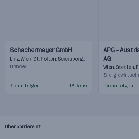
Einblicke
Einblicke
Einblicke
Einblicke
Schachermayer GmbH
APG - Austri
Videos
Videos
AG
Linz
,
Wien
,
St. Pölten
,
Seiersberg
,
Villach
,
Innsbruck
,
Siez
Handel
Wien
,
Stetten
,
E
Energiewirtsch
Firma folgen
18 Jobs
Firma folgen
Über karriere.at