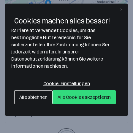
Cookies machen alles besser!
karriere.at verwendet Cookies, um das
bestmögliche Nutzererlebnis für Sie
Map data ©2026 Google
sicherzustellen. Ihre Zustimmung können Sie
jederzeit
widerrufen.
In unserer
IMG Immokauf GmbH
Datenschutzerklärung
können Sie weitere
Johann-Roithner-Straße 131
Informationen nachlesen.
4050 Traun
— Route berechnen
Cookie-Einstellungen
Website
Alle ablehnen
Alle Cookies akzeptieren
Ansprechperson