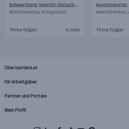
Schwertberg
,
Valentin
,
Dietach
,
Kaplice
,
China
Aurolzmünster
,
Changzho
,
Maschinenbau, Anlagenbau
Maschinenbau,
Firma folgen
6 Jobs
Firma folgen
Über karriere.at
Für Arbeitgeber
Partner und Portale
Mein Profil