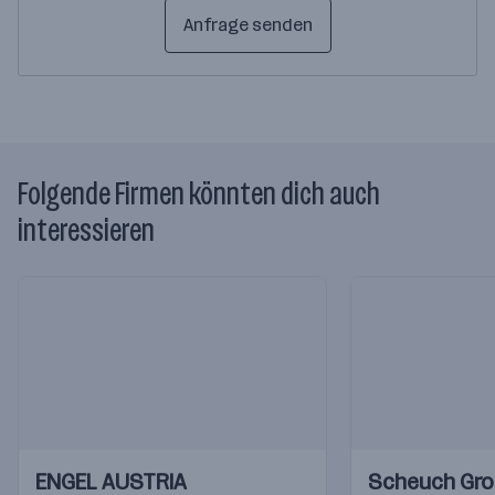
Anfrage senden
Folgende Firmen könnten dich auch
interessieren
Einblicke
Einblicke
Einblicke
Einblicke
ENGEL AUSTRIA
Scheuch Gr
Videos
Videos