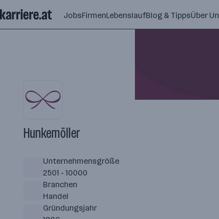
Zum
Jobs
Firmen
Lebenslauf
Blog & Tipps
Über U
Seiteninhalt
springen
Hunkemöller
Unternehmensgröße
2501 - 10000
Branchen
Handel
Gründungsjahr