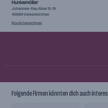
Hunkemöller
Johannes-Rau Allee 15-19
45889 Gelsenkirchen
Route
Route berechnen
auf
google
maps
berechnen
Folgende Firmen könnten dich auch interes