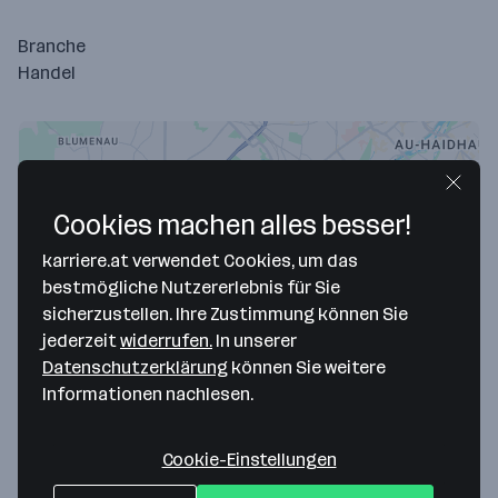
Branche
Handel
Cookies machen alles besser!
karriere.at verwendet Cookies, um das
bestmögliche Nutzererlebnis für Sie
sicherzustellen. Ihre Zustimmung können Sie
jederzeit
widerrufen.
In unserer
Map data ©2026 Google
Datenschutzerklärung
können Sie weitere
Ferdinand Menrad GmbH + Co. KG
Informationen nachlesen.
Hofmannstraße 27
Cookie-Einstellungen
81379 München
— Route berechnen