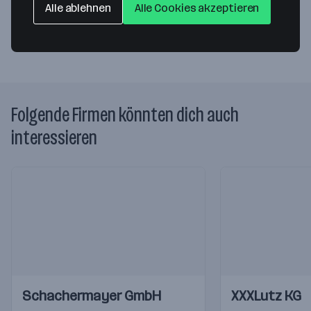
Alle ablehnen
Alle Cookies akzeptieren
Website
Folgende Firmen könnten dich auch
interessieren
Einblicke
Einblicke
Einblicke
Einblicke
Schachermayer GmbH
XXXLutz KG
Videos
Videos