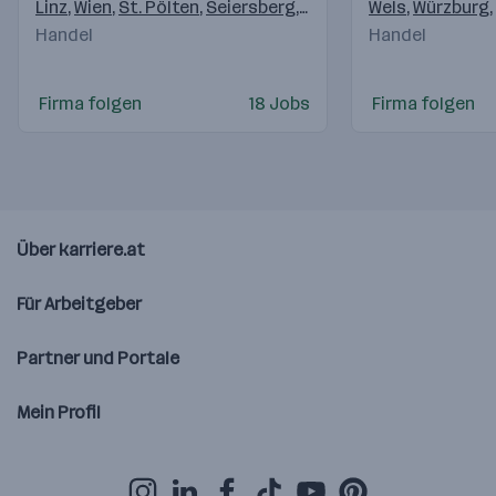
Linz
,
Wien
,
St. Pölten
,
Seiersberg
,
Villach
,
Innsbruck
Wels
,
Würzburg
,
Siez
,
Handel
Handel
Firma folgen
18 Jobs
Firma folgen
Über karriere.at
Für Arbeitgeber
Partner und Portale
Mein Profil