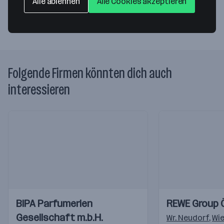
Alle ablehnen
Alle Cookies akzeptieren
Website
Folgende Firmen könnten dich auch
interessieren
Einblicke
Einblicke
Einblicke
Einblicke
BIPA Parfumerien
REWE Group 
Videos
Videos
Gesellschaft m.b.H.
Wr. Neudorf
,
Wi