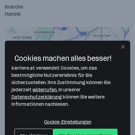
Branche
Handel
Cookies machen alles besser!
karriere.at verwendet Cookies, um das
bestmögliche Nutzererlebnis für Sie
sicherzustellen. Ihre Zustimmung können Sie
jederzeit
widerrufen.
In unserer
Map data ©2026 Google
Datenschutzerklärung
können Sie weitere
Fami Handels GmbH
Informationen nachlesen.
Triester Straße 136
1230 Wien
— Route berechnen
Cookie-Einstellungen