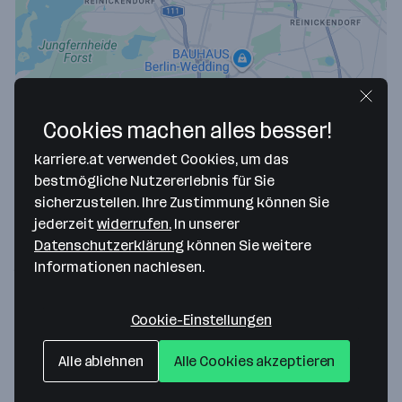
Cookies machen alles besser!
karriere.at verwendet Cookies, um das
bestmögliche Nutzererlebnis für Sie
Map data ©2026 Google
sicherzustellen. Ihre Zustimmung können Sie
Elektron Berlin GmbH
jederzeit
widerrufen.
In unserer
Datenschutzerklärung
können Sie weitere
Saatwinkler Damm 60
Informationen nachlesen.
13627 Berlin
— Route berechnen
Website
Cookie-Einstellungen
Alle ablehnen
Alle Cookies akzeptieren