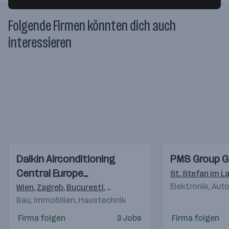
Folgende Firmen könnten dich auch
interessieren
Einblicke
Einblicke
Einblicke
Einblicke
Daikin Airconditioning
PMS Group 
Videos
Videos
Central Europe
St. Stefan im L
HandelsgmbH
Elektronik, Au
Wien
,
Zagreb
,
Bucuresti
,
Budapest
,
Praha 4-Michle
,
Brati
Bau, Immobilien, Haustechnik
Firma folgen
3 Jobs
Firma folgen