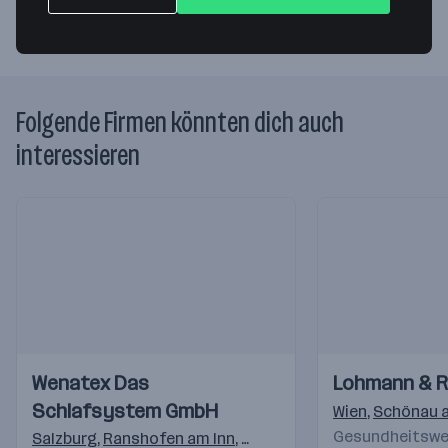
Folgende Firmen könnten dich auch
interessieren
Einblicke
Einblicke
Einblicke
Einblicke
Wenatex Das
Lohmann & 
Videos
Videos
Schlafsystem GmbH
Wien
,
Schönau a
Gesundheitswes
Salzburg
,
Ranshofen am Inn
,
Freilassing
,
Langenhagen
,
M