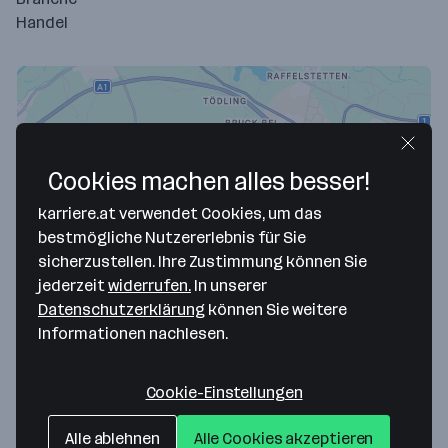
Handel
Cookies machen alles besser!
karriere.at verwendet Cookies, um das
bestmögliche Nutzererlebnis für Sie
sicherzustellen. Ihre Zustimmung können Sie
Map data ©2026 Google
jederzeit
widerrufen.
In unserer
Datenschutzerklärung
können Sie weitere
Elektro Karrer Gesellschaft m.b.H.
Informationen nachlesen.
Linzer Str. 30
4490 St. Florian bei Linz
— Route berechnen
Cookie-Einstellungen
Website
Alle ablehnen
Alle Cookies akzeptieren