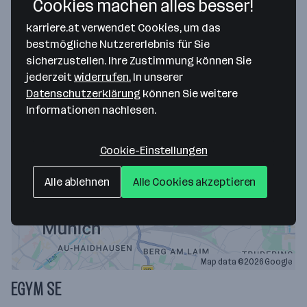
30.7.2026
Cookies machen alles besser!
Steiermark
,
Wien
,
Tirol
,
Oberösterreich
karriere.at verwendet Cookies, um das
bestmögliche Nutzererlebnis für Sie
45.000 € – 50.000 € jährlich
sicherzustellen. Ihre Zustimmung können Sie
Merken
jederzeit
widerrufen.
In unserer
Datenschutzerklärung
können Sie weitere
Informationen nachlesen.
Cookie-Einstellungen
Alle ablehnen
Alle Cookies akzeptieren
Map data ©2026 Google
EGYM SE