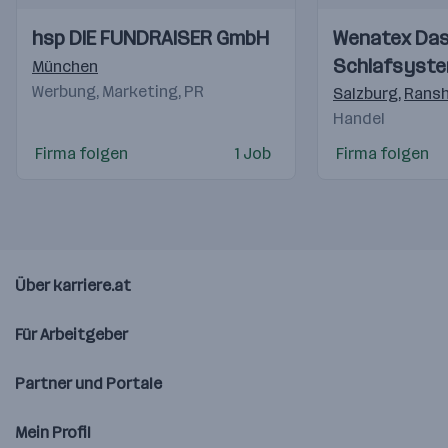
Einblicke
Einblicke
Einblicke
Einblicke
hsp DIE FUNDRAISER GmbH
Wenatex Da
Videos
Videos
Schlafsyst
München
Werbung, Marketing, PR
Salzburg
,
Ransh
Handel
Firma folgen
1 Job
Firma folgen
Über karriere.at
Für Arbeitgeber
Partner und Portale
Mein Profil