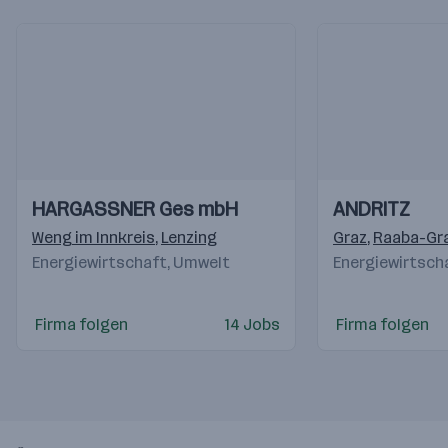
Einblicke
Einblicke
Einblicke
Einblicke
HARGASSNER Ges mbH
ANDRITZ
Videos
Videos
Weng im Innkreis
,
Lenzing
Graz
,
Raaba-Gr
Energiewirtschaft, Umwelt
Energiewirtsch
Firma folgen
14 Jobs
Firma folgen