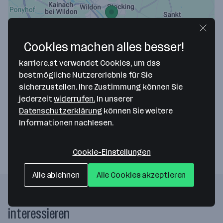
Cookies machen alles besser!
Map data ©2026 Google
karriere.at verwendet Cookies, um das
Ecoplast Kunststoffrecycling GmbH
bestmögliche Nutzererlebnis für Sie
sicherzustellen. Ihre Zustimmung können Sie
Untere Aue 21
jederzeit
widerrufen.
In unserer
8410 Wildon
— Route berechnen
Datenschutzerklärung
können Sie weitere
Informationen nachlesen.
Website
Cookie-Einstellungen
Alle ablehnen
Alle Cookies akzeptieren
Folgende Firmen könnten dich auch
interessieren