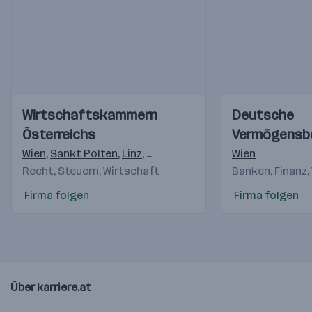
Einblicke
Einblicke
Einblicke
Einblicke
Wirtschaftskammern
Deutsche
Videos
Videos
Österreichs
Vermögensb
AG
Wien
,
Sankt Pölten
,
Linz
,
Salzburg
,
Innsbruck
Wien
,
Feldkirch
,
K
Recht, Steuern, Wirtschaft
Banken, Finanz,
Firma folgen
Firma folgen
Über karriere.at