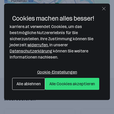
Cookies machen alles besser!
karriere.at verwendet Cookies, um das
Map data ©2026 Google
bestmögliche Nutzererlebnis für Sie
ECON EXPORT + CONSULTING GROUP
sicherzustellen. Ihre Zustimmung können Sie
jederzeit
widerrufen.
In unserer
Baumbachstrasse 6
Datenschutzerklärung
können Sie weitere
4020 Linz
— Route berechnen
Informationen nachlesen.
Cookie-Einstellungen
Alle ablehnen
Alle Cookies akzeptieren
Folgende Firmen könnten dich auch
interessieren