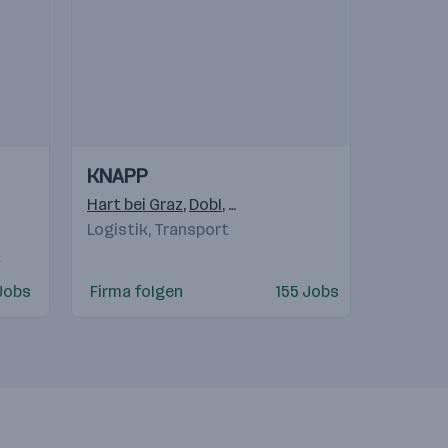
Einblicke
Einblicke
KNAPP
Videos
Hart bei Graz
,
Dobl
,
Raaba-Grambach
Logistik, Transport
pest
,
Praha 4-Michle
,
Bratislava
,
Warschau
,
Gostivar
,
Beogra
k
Jobs
Firma folgen
155 Jobs