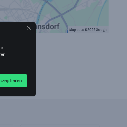
Map data ©2026 Google
ie
rer
akzeptieren