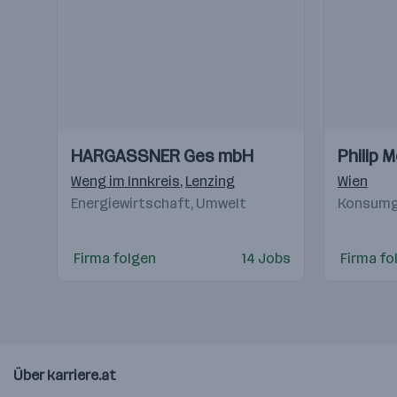
Einblicke
Einblicke
Einblicke
Einblicke
HARGASSNER Ges mbH
Philip 
Videos
Videos
Weng im Innkreis
,
Lenzing
Wien
Energiewirtschaft, Umwelt
Konsumgü
Firma folgen
14 Jobs
Firma fo
Über karriere.at