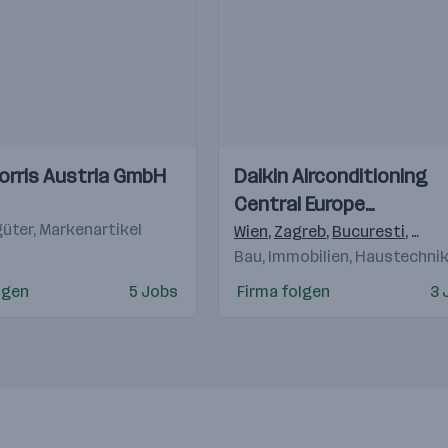
Einblicke
Einblicke
Morris Austria GmbH
Daikin Airconditioning
Videos
Central Europe
ter, Markenartikel
HandelsgmbH
Wien
,
Zagreb
,
Bucuresti
,
Buda
Bau, Immobilien, Haustechni
lgen
5 Jobs
Firma folgen
3 