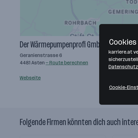
Cookies 
Der Wärmepumpenprofi GmbH - DWPP
karriere.at 
Geranienstrasse 6
sicherzustel
4481 Asten
— Route berechnen
Datenschutz
Webseite
Cookie-Eins
Folgende Firmen könnten dich auch inter