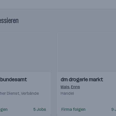
essieren
Einblicke
Einblicke
tbundesamt
dm drogerie markt
Videos
)
,
Klagenfurt
,
Sinabelkirchen
,
St. Valentin
Wals
,
Enns
,
Lannach
,
Traiskirch
cher Dienst, Verbände
Handel
lgen
5 Jobs
Firma folgen
9 