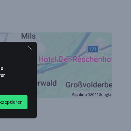
ie
rer
Map data ©2026 Google
akzeptieren