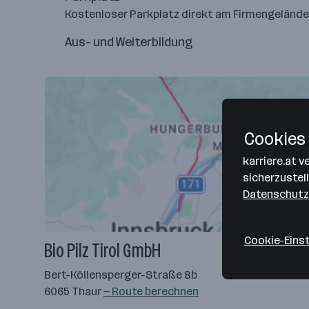
Kostenloser Parkplatz direkt am Firmengelände
Aus- und Weiterbildung
Cookies 
karriere.at 
sicherzustel
Datenschutz
Cookie-Eins
Bio Pilz Tirol GmbH
Bert-Köllensperger-Straße 8b
6065 Thaur
— Route berechnen