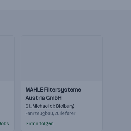
Einblicke
Einblicke
MAHLE Filtersysteme
Videos
Austria GmbH
en
,
Alberdorf
,
Ilz
,
Graz
,
Albersdorf
,
Weikersdorf am Steinfelde
St. Michael ob Bleiburg
Fahrzeugbau, Zulieferer
Jobs
Firma folgen