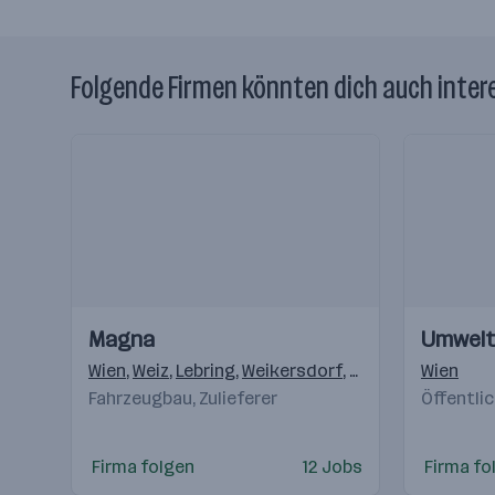
Folgende Firmen könnten dich auch inter
Einblicke
Einblicke
Einblicke
Einblicke
Magna
Umwel
Videos
Videos
Wien
,
Weiz
,
Lebring
,
Weikersdorf
,
Krottendorf (Weiz
Wien
Fahrzeugbau, Zulieferer
Öffentli
Firma folgen
12 Jobs
Firma fo