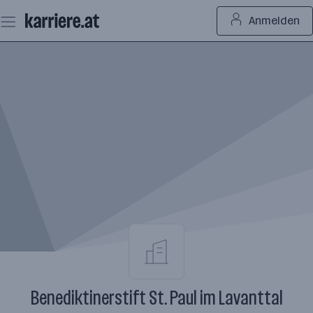
Zum
Anmelden
Seiteninhalt
springen
Benediktinerstift St. Paul im Lavanttal