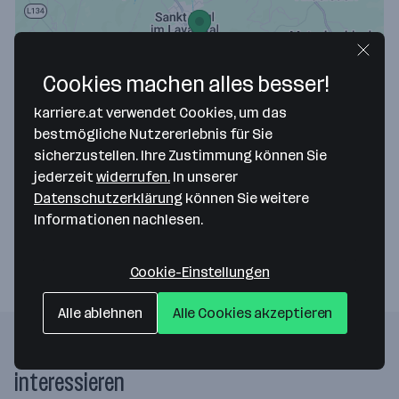
Cookies machen alles besser!
Map data ©2026 Google
karriere.at verwendet Cookies, um das
Benediktinerstift St. Paul im Lavanttal
bestmögliche Nutzererlebnis für Sie
sicherzustellen. Ihre Zustimmung können Sie
Hauptstraße 1
jederzeit
widerrufen.
In unserer
9470 St. Paul im Lavanttal
— Route berechnen
Datenschutzerklärung
können Sie weitere
Informationen nachlesen.
Webseite
Cookie-Einstellungen
Alle ablehnen
Alle Cookies akzeptieren
Folgende Firmen könnten dich auch
interessieren