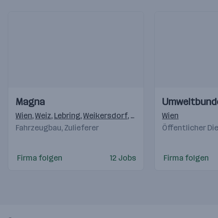
Einblicke
Einblicke
Einblicke
Einblicke
Magna
Umweltbund
Videos
Videos
Wien
,
Weiz
,
Lebring
,
Weikersdorf
,
Krottendorf (Weiz)
Wien
,
Klag
Fahrzeugbau, Zulieferer
Öffentlicher Di
Firma folgen
12 Jobs
Firma folgen