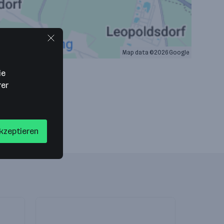
Map data ©2026 Google
ie
rer
akzeptieren