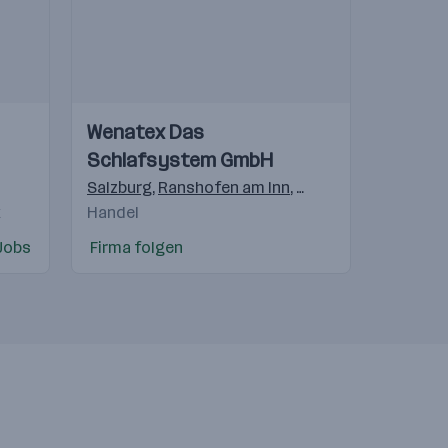
Einblicke
Einblicke
Wenatex Das
Videos
Schlafsystem GmbH
pest
,
Praha 4-Michle
Salzburg
,
,
Bratislava
Ranshofen am Inn
,
Warschau
,
Freilassing
,
Gostivar
,
Langenh
,
Beogra
k
Handel
Jobs
Firma folgen