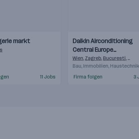
Einblicke
Einblicke
gerie markt
Daikin Airconditioning
Videos
Central Europe
s
HandelsgmbH
Wien
,
Zagreb
,
Bucuresti
,
Buda
Bau, Immobilien, Haustechni
lgen
11 Jobs
Firma folgen
3 