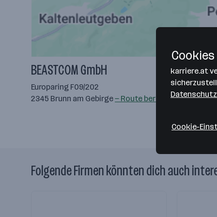
Cookies 
BEASTCOM GmbH
karriere.at 
sicherzustel
Europaring F09/202
Datenschutz
2345 Brunn am Gebirge
— Route berechnen
Cookie-Eins
Folgende Firmen könnten dich auch inter