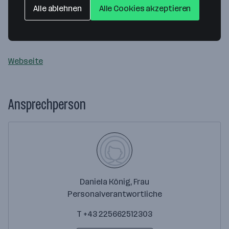
AURA Hausverwaltung GmbH
Alle ablehnen
Alle Cookies akzeptieren
Ared Straße 11/3.OG
2544 Leobersdorf
— Route berechnen
Webseite
Ansprechperson
Daniela König, Frau
Personalverantwortliche
T +43 225662512303