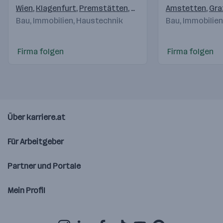
Wien
,
Klagenfurt
,
Premstätten
,
Salzburg
,
Amstetten
Pölten
,
Linz
,
,
Gra
Ke
Bau, Immobilien, Haustechnik
Bau, Immobilie
Firma folgen
Firma folgen
Über karriere.at
Für Arbeitgeber
Partner und Portale
Mein Profil