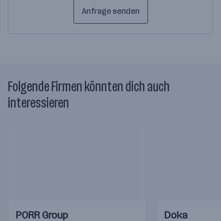
Anfrage senden
Folgende Firmen könnten dich auch
interessieren
Einblicke
Einblicke
Einblicke
Einblicke
PORR Group
Doka
Videos
Videos