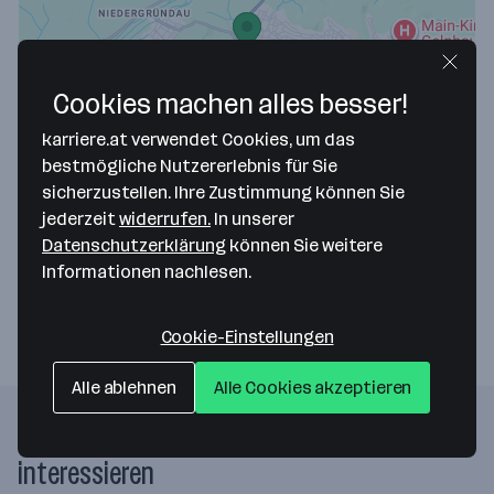
Cookies machen alles besser!
Map data ©2026 Google
karriere.at verwendet Cookies, um das
asecos GmbH
bestmögliche Nutzererlebnis für Sie
sicherzustellen. Ihre Zustimmung können Sie
Weiherfeldsiedlung 16-18
jederzeit
widerrufen.
In unserer
63584 Gründau
— Route berechnen
Datenschutzerklärung
können Sie weitere
Informationen nachlesen.
Website
Cookie-Einstellungen
Alle ablehnen
Alle Cookies akzeptieren
Folgende Firmen könnten dich auch
interessieren