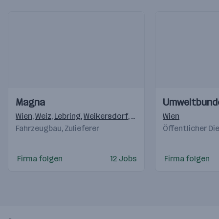
Einblicke
Einblicke
Einblicke
Einblicke
Magna
Umweltbund
Videos
Videos
Wien
,
Weiz
,
Lebring
,
Weikersdorf
,
Krottendorf (Weiz)
Wien
,
Klag
Fahrzeugbau, Zulieferer
Öffentlicher Di
Firma folgen
12 Jobs
Firma folgen