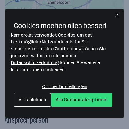
Cookies machen alles besser!
karriere.at verwendet Cookies, um das
bestmögliche Nutzererlebnis für Sie
sicherzustellen. Ihre Zustimmung können Sie
Map data ©2026 Google
jederzeit
widerrufen.
In unserer
AMSC Austria GmbH
Datenschutzerklärung
können Sie weitere
Informationen nachlesen.
Feldkirchner Strasse 138
9020 Klagenfurt am Wörthersee
— Route berechnen
Cookie-Einstellungen
Webseite
Alle ablehnen
Alle Cookies akzeptieren
Ansprechperson