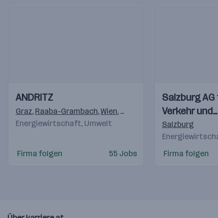
Einblicke
Einblicke
Einblicke
Einblicke
ANDRITZ
Salzburg AG 
Videos
Videos
Verkehr und
Graz
,
Raaba-Grambach
,
Wien
,
St. Pölten
,
Weiz
,
Linz
Energiewirtschaft, Umwelt
Telekommuni
Salzburg
Energiewirtsch
Firma folgen
55 Jobs
Firma folgen
Über karriere.at