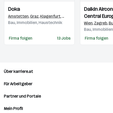
Einblicke
Einblicke
Einblicke
Einblicke
Doka
Daikin Aircon
Videos
Videos
Central Euro
Amstetten
,
Graz
,
Klagenfurt
,
Marchtrenk
,
Thalgau
,
Inzing
Bau, Immobilien, Haustechnik
Handelsgmb
Wien
,
Zagreb
,
Bu
Bau, Immobilie
Firma folgen
13 Jobs
Firma folgen
Über karriere.at
Für Arbeitgeber
Partner und Portale
Mein Profil