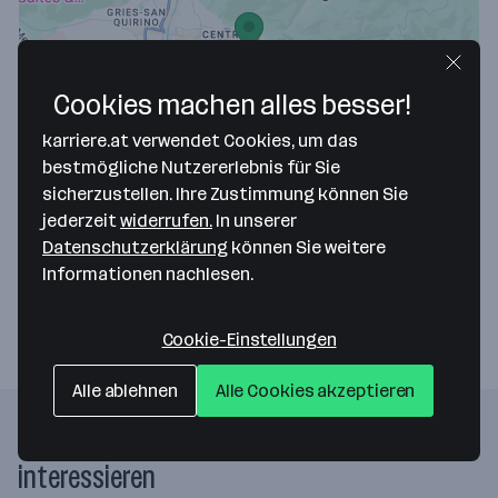
Cookies machen alles besser!
Map data ©2026 Google
karriere.at verwendet Cookies, um das
ALPITRONIC GMBH
bestmögliche Nutzererlebnis für Sie
sicherzustellen. Ihre Zustimmung können Sie
Bozner-Boden-Mitterweg 33 - Via di Mezzo ai Piani 33
jederzeit
widerrufen.
In unserer
39100 Bozen | Bolzano
— Route berechnen
Datenschutzerklärung
können Sie weitere
Informationen nachlesen.
Webseite
Cookie-Einstellungen
Alle ablehnen
Alle Cookies akzeptieren
Folgende Firmen könnten dich auch
interessieren