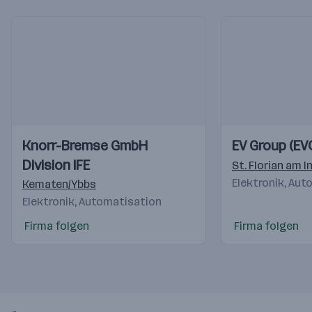
Einblicke
Einblicke
Einblicke
Einblicke
Knorr-Bremse GmbH
EV Group (EV
Videos
Videos
Division IFE
St. Florian am I
Elektronik, Au
Kematen/Ybbs
Elektronik, Automatisation
Firma folgen
Firma folgen