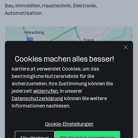
Bau, Immobilien, Haustechnik, Elektronik,
Automatisation
Cookies machen alles besser!
karriere.at verwendet Cookies, um das
bestmögliche Nutzererlebnis für Sie
sicherzustellen. Ihre Zustimmung können Sie
jederzeit
widerrufen.
In unserer
Map data ©2026 Google
Datenschutzerklärung
können Sie weitere
Albrecht Gebäudeautomation GmbH
Informationen nachlesen.
Hobelweg 4/4
4055 Pucking
— Route berechnen
Cookie-Einstellungen
Website