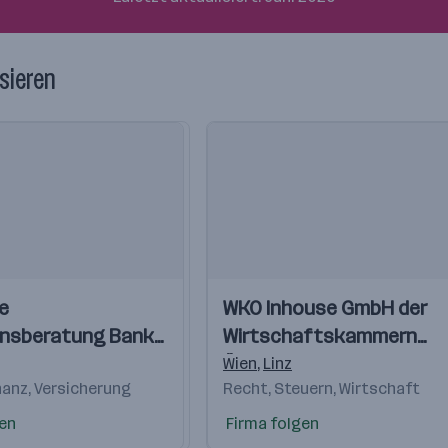
sieren
Einblicke
e
WKO Inhouse GmbH der
Videos
nsberatung Bank
Wirtschaftskammern
Österreichs
ch
,
Klagenfurt
,
Graz
,
Eisenstadt
Wien
,
Linz
nanz, Versicherung
Recht, Steuern, Wirtschaft
gen
Firma folgen