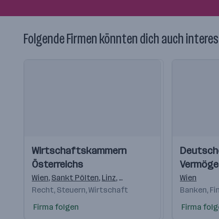
Folgende Firmen könnten dich auch interes
Einblicke
Einblicke
Einblicke
Einblicke
Wirtschaftskammern
Deutsch
Videos
Videos
Österreichs
Vermöge
AG
Wien
,
Sankt Pölten
,
Linz
,
Salzburg
,
Innsbruck
Wien
,
Feldkir
Recht, Steuern, Wirtschaft
Banken, Fi
Firma folgen
Firma fol