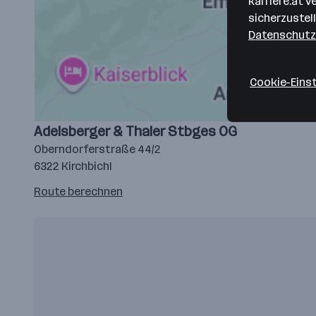
karriere.at 
sicherzustel
Datenschutz
Cookie-Eins
Adelsberger & Thaler Stbges OG
Oberndorferstraße 44/2
6322 Kirchbichl
Route
Route berechnen
auf
google
maps
berechnen