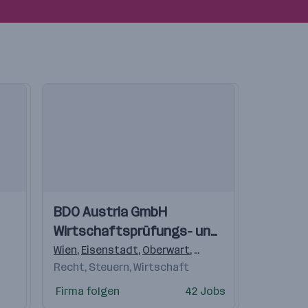
Einblicke
Einblicke
BDO Austria GmbH
Videos
Wirtschaftsprüfungs- und
Steuerberatungsgesellschaft
Wien
,
Eisenstadt
,
Oberwart
,
Klagenfurt
,
Wolfsberg
Recht, Steuern, Wirtschaft
Firma folgen
42 Jobs