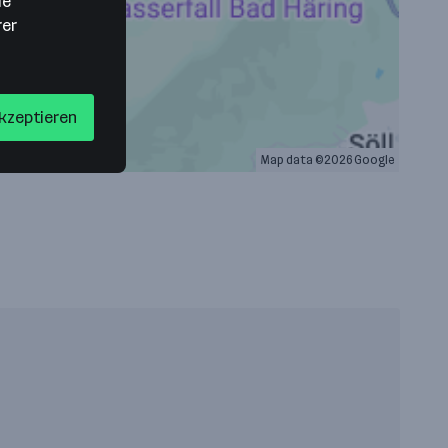
ie
rer
akzeptieren
Map data ©2026 Google