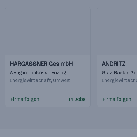
Einblicke
Einblicke
Einblicke
Einblicke
HARGASSNER Ges mbH
ANDRITZ
Videos
Videos
Weng im Innkreis
,
Lenzing
Graz
,
Raaba-Gr
Energiewirtschaft, Umwelt
Energiewirtsch
Firma folgen
14 Jobs
Firma folgen