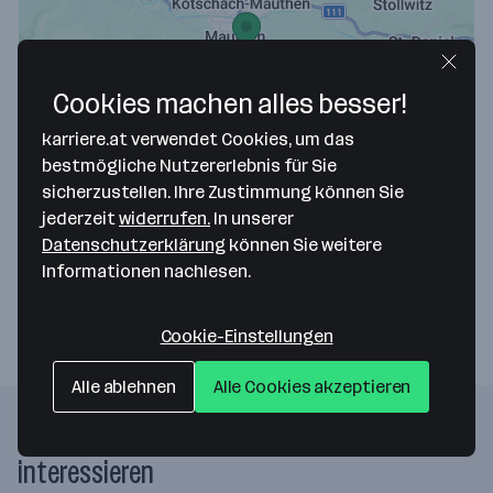
Cookies machen alles besser!
Map data ©2026 Google
karriere.at verwendet Cookies, um das
AAE Naturstrom Vertrieb GmbH
bestmögliche Nutzererlebnis für Sie
sicherzustellen. Ihre Zustimmung können Sie
Kötschach 66
jederzeit
widerrufen.
In unserer
9640 Kötschach-Mauthen
— Route berechnen
Datenschutzerklärung
können Sie weitere
Informationen nachlesen.
Webseite
Cookie-Einstellungen
Alle ablehnen
Alle Cookies akzeptieren
Folgende Firmen könnten dich auch
interessieren