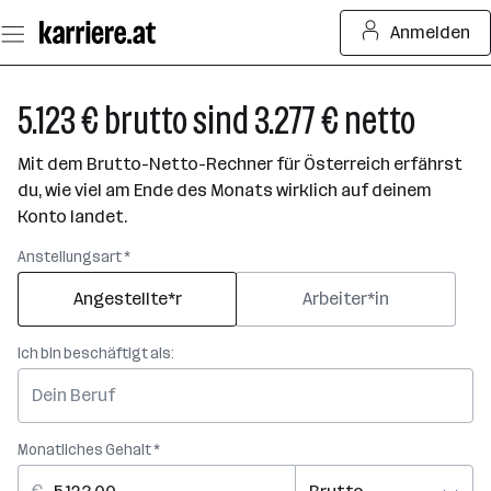
Zum
Anmelden
Seiteninhalt
springen
5.123 € brutto sind 3.277 € netto
Mit dem Brutto-Netto-Rechner für Österreich erfährst
du, wie viel am Ende des Monats wirklich auf deinem
Konto landet.
Anstellungsart *
Angestellte*r
Arbeiter*in
Ich bin beschäftigt als:
Monatliches Gehalt *