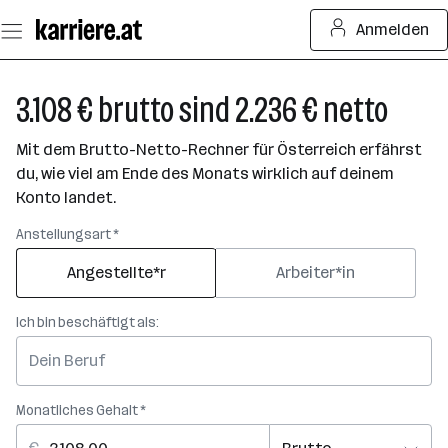
Zum
Anmelden
Seiteninhalt
springen
3.108 € brutto sind 2.236 € netto
Mit dem Brutto-Netto-Rechner für Österreich erfährst
du, wie viel am Ende des Monats wirklich auf deinem
Konto landet.
Anstellungsart *
Angestellte*r
Arbeiter*in
Ich bin beschäftigt als:
Monatliches Gehalt *