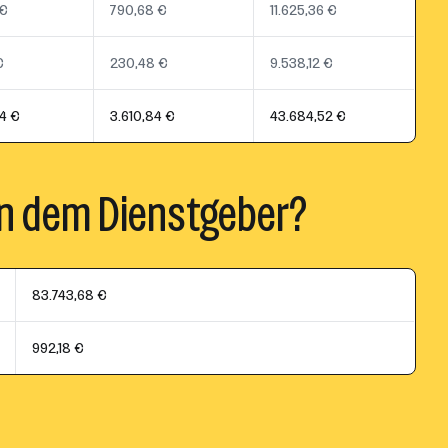
 €
790,68 €
11.625,36 €
€
230,48 €
9.538,12 €
4 €
3.610,84 €
43.684,52 €
n dem Dienstgeber?
83.743,68 €
992,18 €