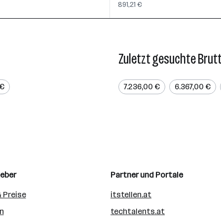
891,21 €
Zuletzt gesuchte Brut
 €
7.236,00 €
6.367,00 €
geber
Partner und Portale
 Preise
itstellen.at
n
techtalents.at