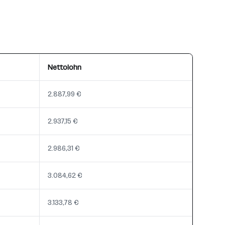
Nettolohn
2.887,99 €
2.937,15 €
2.986,31 €
3.084,62 €
3.133,78 €