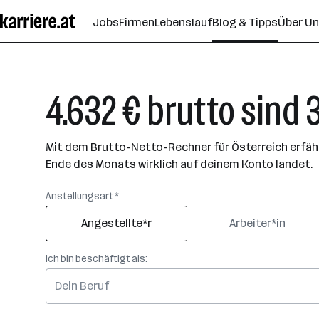
Zum
Jobs
Firmen
Lebenslauf
Blog & Tipps
Über U
Seiteninhalt
springen
4.632 € brutto sind 
Mit dem Brutto-Netto-Rechner für Österreich erfährs
Ende des Monats wirklich auf deinem Konto landet.
Anstellungsart *
Angestellte*r
Arbeiter*in
Ich bin beschäftigt als: