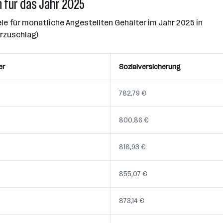
 für das Jahr 2025
e für monatliche Angestellten Gehälter im Jahr 2025 in
erzuschlag)
er
Sozialversicherung
782,79 €
800,86 €
818,93 €
855,07 €
873,14 €