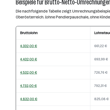
Beispiele für Brutto-Netto-Umrechnungen
Die nachfolgende Tabelle zeigt Umrechnungsbeispiel
Oberösterreich. (ohne Pendlerpauschale, ohne Kind
Bruttolohn
Lohnsteu
4.332,00 €
661,22 €
4.432,00 €
693,99 €
4.532,00 €
726,76 €
4.732,00 €
792,31 €
4.832,00 €
825,08 €